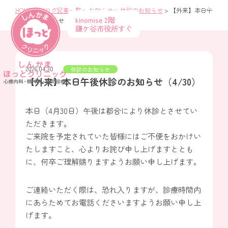
HOME
>
ブログ記事一覧
>
お知らせ
>
休診のお知らせ
>
【外来】本日午
kinomise 2階
後休診のお知らせ（4/30）
ブログ
鎌ケ谷市役所すぐ
2026.04.30
休診のお知らせ
【外来】本日午後休診のお知らせ（4/30）
本日（4月30日）午後は都合により休診とさせてい
ただきます。
ご来院を予定されていた皆様にはご不便をおかけい
たしますこと、心よりお詫び申し上げますととも
に、何卒ご理解賜りますようお願い申し上げます。
ご連絡いただく際は、恐れ入りますが、診療時間内
にあらためてお電話くださいますようお願い申し上
げます。