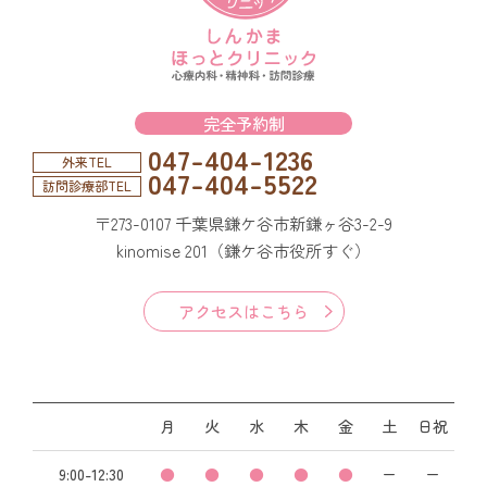
完全予約制
047-404-1236
外来TEL
047-404-5522
訪問診療部TEL
〒273-0107 千葉県鎌ケ谷市新鎌ヶ谷3-2-9
kinomise 201（鎌ケ谷市役所すぐ）
アクセスはこちら
月
火
水
木
金
土
日祝
9:00-12:30
●
●
●
●
●
ー
ー