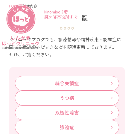
HOME
>
診療内容
kinomise 2階
診療内容
診療内容一覧
鎌ケ谷市役所すぐ
クリニックブログでも、診療情報や精神疾患・認知症に
関する最近のトピックなどを随時更新しております。
ぜひ、ご覧ください。
統合失調症
うつ病
双極性障害
強迫症