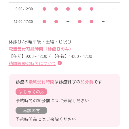
9:00-12:30
●
●
●
●
●
ー
ー
14:00-17:30
●
●
ー
●
●
ー
休診日/水曜午後・土曜・日祝日
電話受付可能時間（診療日のみ）
【午前】9:00～12:30 / 【午後】14:00～17:30
訪問診療の時間について
診療の
最終受付時間
は診療終了の
30分前
です
はじめての方
予約時間の30分前にはご来院ください
再診の方
予約時間前にはご来院ください