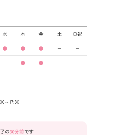
水
木
金
土
日祝
●
●
●
ー
ー
ー
●
●
ー
0～17:30
終了の
30分前
です